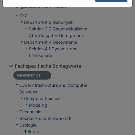
Organisationseinheiten
GFZ
Department 2 Geophysik
Sektion 2.2 Geophysikalische
Abbildung des Untergrunds
Department 4 Geosysteme
Sektion 4.1 Dynamik der
Lithosphäre
Fachspezifische Schlagworte
Geodynamics
Cyberinfrastructure and Computer
Sciences
Computer Science
Modeling
Geochemie
Geodäsie und Schwerkraft
Geologie
Tektonik